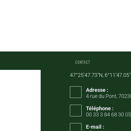
CONTACT
47°25’47.73″N, 6°11’47.05
Adresse :
4 rue du Pont, 702
Téléphone :
00 33 3 84 68 30 05
E-mail :