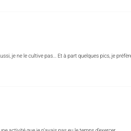
ussi, je ne le cultive pas... Et à part quelques pics, je préfèr
 une activité que je n'avais pas eu le temps d'exercer