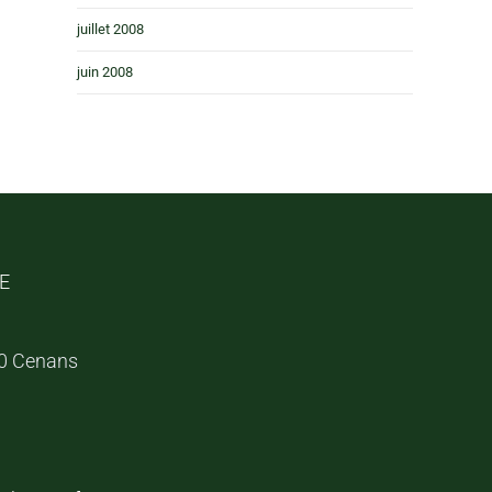
juillet 2008
juin 2008
″E
30 Cenans