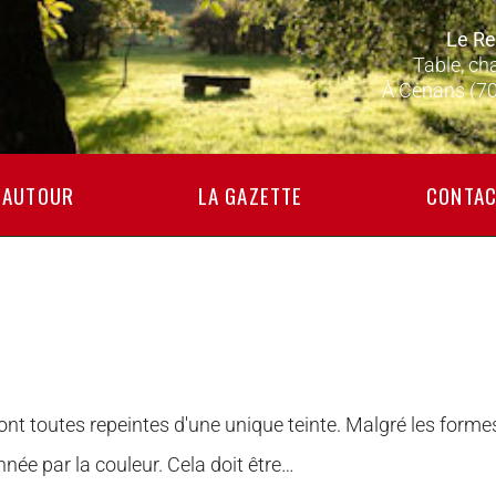
Le Re
Table, ch
À Cenans (7
AUTOUR
LA GAZETTE
CONTAC
eront toutes repeintes d'une unique teinte. Malgré les forme
nnée par la couleur. Cela doit être…