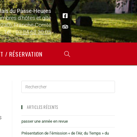
lais du Passe-Heures
ambres d’hôtes et gîte
0230), Franche-Comté
Tél. :
03 84 68 30 05
T / RÉSERVATION
ARTICLES RÉCENTS
s
passer une année en revue
Présentation de l’émission « de l’Air, du Temps » du