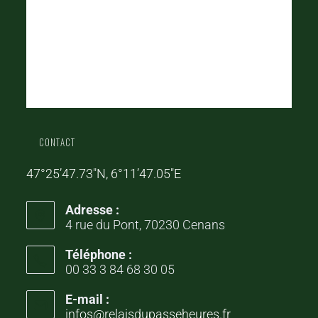
CONTACT
47°25’47.73″N, 6°11’47.05″E
Adresse :
4 rue du Pont, 70230 Cenans
Téléphone :
00 33 3 84 68 30 05
E-mail :
infos@relaisdupasseheures.fr