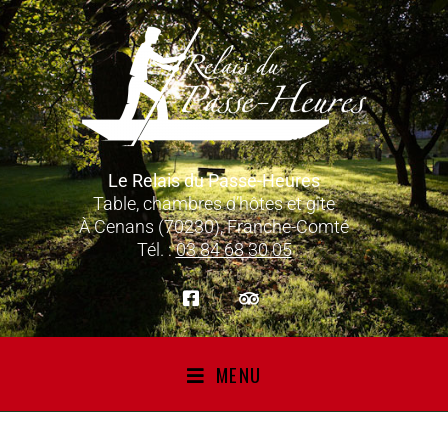
Le Relais du Passe-Heures
Table, chambres d’hôtes et gîte
À Cenans (70230), Franche-Comté
Tél. :
03 84 68 30 05
MENU