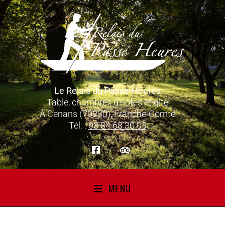
Le Relais du Passe-Heures
Table, chambres d’hôtes et gîte
À Cenans (70230), Franche-Comté
Tél. :
03 84 68 30 05
MENU