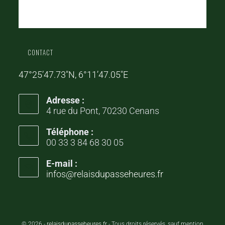
CONTACT
47°25’47.73″N, 6°11’47.05″E
Adresse :
4 rue du Pont, 70230 Cenans
Téléphone :
00 33 3 84 68 30 05
E-mail :
infos@relaisdupasseheures.fr
© 2026 -
relaisdupasseheures.fr
- Tous droits réservés, sauf mention