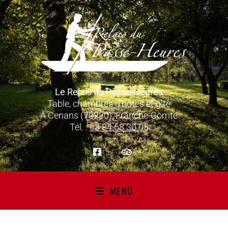
Le Relais du Passe-Heures
Table, chambres d’hôtes et gîte
À Cenans (70230), Franche-Comté
Tél. :
03 84 68 30 05
MENU