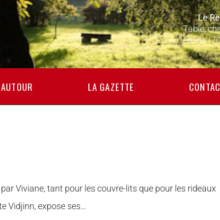
Le Re
Table, ch
À Cenans (7
AUTOUR
LA GAZETTE
CONTAC
 par Viviane, tant pour les couvre-lits que pour les rideaux
ite Vidjinn, expose ses…