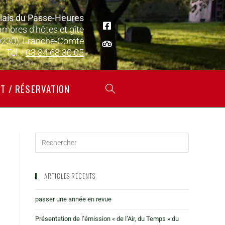
lais du Passe-Heures
ambres d’hôtes et gîte
0230), Franche-Comté
Tél. :
03 84 68 30 05
T / RÉSERVATION
ARTICLES RÉCENTS
passer une année en revue
Présentation de l’émission « de l’Air, du Temps » du