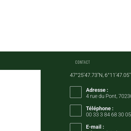
CONTACT
47°25’47.73″N, 6°11’47.05
Adresse :
4 rue du Pont, 702
Téléphone :
00 33 3 84 68 30 05
E-mail :