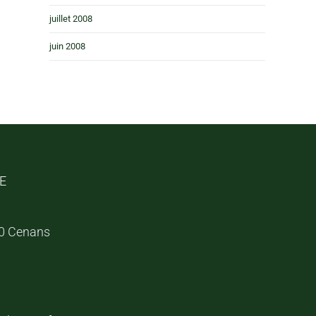
juillet 2008
juin 2008
″E
30 Cenans