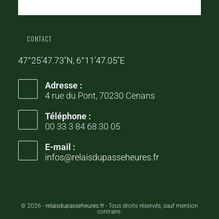
CONTACT
47°25’47.73″N, 6°11’47.05″E
Adresse :
4 rue du Pont, 70230 Cenans
Téléphone :
00 33 3 84 68 30 05
E-mail :
infos@relaisdupasseheures.fr
© 2026 -
relaisdupasseheures.fr
- Tous droits réservés, sauf mention
contraire.