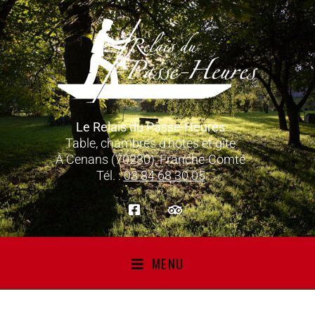
Le Relais du Passe-Heures
Table, chambres d’hôtes et gîte
À Cenans (70230), Franche-Comté
Tél. :
03 84 68 30 05
MENU