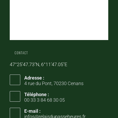
CONTACT
47°25’47.73″N, 6°11’47.05″E
Adresse :
4 rue du Pont, 70230 Cenans
Téléphone :
00 33 3 84 68 30 05
E-mail :
infos@relaisdupasseheures.fr