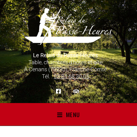
Le Relais du Passe-Heures
Table, chambres d’hôtes et gîte
À Cenans (70230), Franche-Comté
Tél. :
03 84 68 30 05
MENU