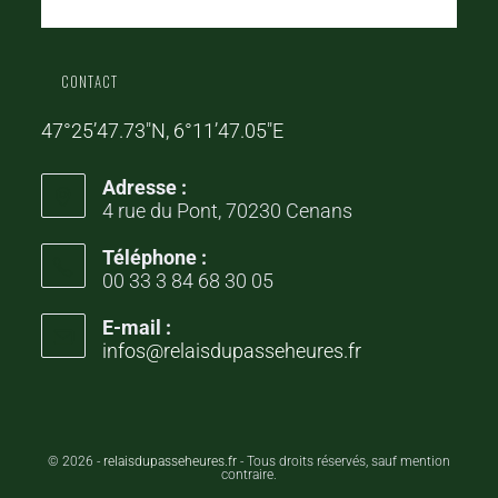
CONTACT
47°25’47.73″N, 6°11’47.05″E
Adresse :
4 rue du Pont, 70230 Cenans
Téléphone :
00 33 3 84 68 30 05
E-mail :
infos@relaisdupasseheures.fr
© 2026 -
relaisdupasseheures.fr
- Tous droits réservés, sauf mention
contraire.