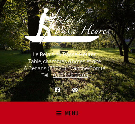
Le Relais du Passe-Heures
Table, chambres d’hôtes et gîte
À Cenans (70230), Franche-Comté
Tél. :
03 84 68 30 05
MENU