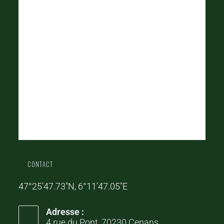
CONTACT
47°25’47.73″N, 6°11’47.05″E
Adresse :
4 rue du Pont, 70230 Cenans