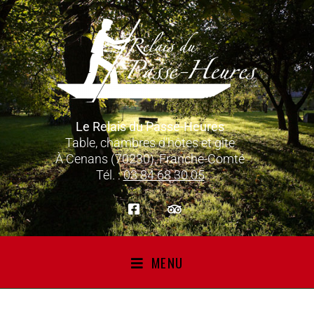
Le Relais du Passe-Heures
Table, chambres d’hôtes et gîte
À Cenans (70230), Franche-Comté
Tél. :
03 84 68 30 05
MENU