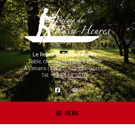
Le Relais du Passe-Heures
Table, chambres d’hôtes et gîte
À Cenans (70230), Franche-Comté
Tél. :
03 84 68 30 05
MENU