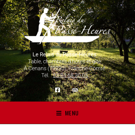
Le Relais du Passe-Heures
Table, chambres d’hôtes et gîte
À Cenans (70230), Franche-Comté
Tél. :
03 84 68 30 05
MENU