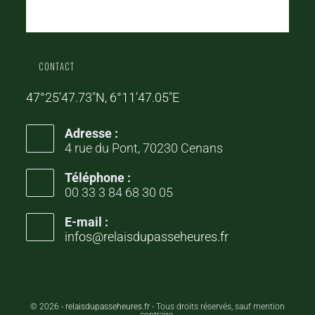
CONTACT
47°25’47.73″N, 6°11’47.05″E
Adresse :
4 rue du Pont, 70230 Cenans
Téléphone :
00 33 3 84 68 30 05
E-mail :
infos@relaisdupasseheures.fr
© 2026 -
relaisdupasseheures.fr
- Tous droits réservés, sauf mention