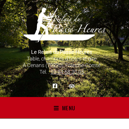
Le Relais du Passe-Heures
Table, chambres d’hôtes et gîte
À Cenans (70230), Franche-Comté
Tél. :
03 84 68 30 05
MENU