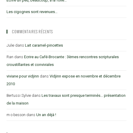
Ecrire un peu, beaucoup, à la folie…
Les cigognes sont revenues…
COMMENTAIRES RÉCENTS
Julie
dans
Lait caramel-pincettes
Ran
dans
Ecrire au Café-Brocante : 3èmes rencontres scripturales
croustillantes et conviviales
viviane pour vidjinn
dans
Vidjinn expose en novembre et décembre
2010
Bertussi Sylvie
dans
Les travaux sont presque terminés… présentation
de la maison
m o besson
dans
Un an déjà !