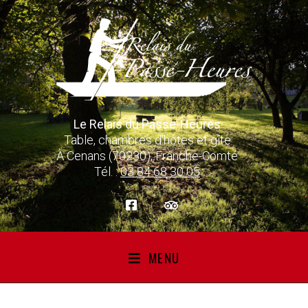
Le Relais du Passe-Heures
Table, chambres d’hôtes et gîte
À Cenans (70230), Franche-Comté
Tél. :
03 84 68 30 05
MENU