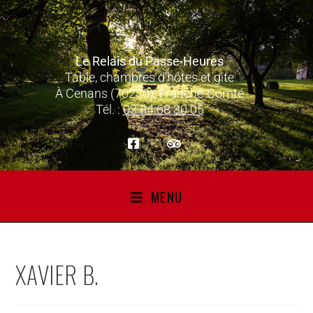
Le Relais du Passe-Heures
Table, chambres d’hôtes et gîte
À Cenans (70230), Franche-Comté
Tél. :
03 84 68 30 05
MENU
XAVIER B.