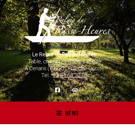
Le Relais du Passe-Heures
Table, chambres d’hôtes et gîte
À Cenans (70230), Franche-Comté
Tél. :
03 84 68 30 05
MENU