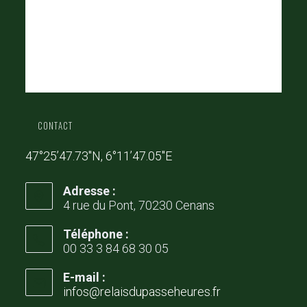
CONTACT
47°25’47.73″N, 6°11’47.05″E
Adresse :
4 rue du Pont, 70230 Cenans
Téléphone :
00 33 3 84 68 30 05
E-mail :
infos@relaisdupasseheures.fr