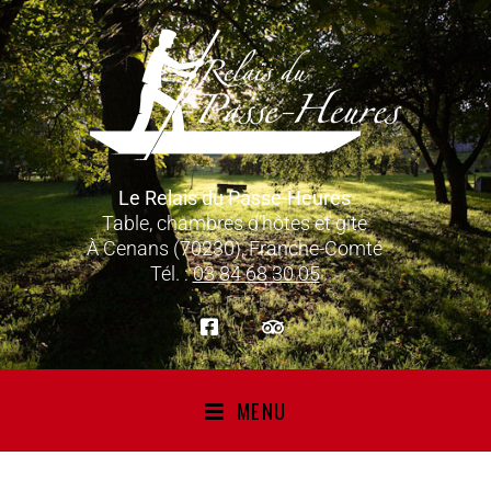
Le Relais du Passe-Heures
Table, chambres d’hôtes et gîte
À Cenans (70230), Franche-Comté
Tél. :
03 84 68 30 05
MENU