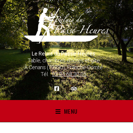
Le Relais du Passe-Heures
Table, chambres d’hôtes et gîte
À Cenans (70230), Franche-Comté
Tél. :
03 84 68 30 05
MENU