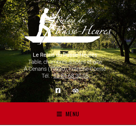
Le Relais du Passe-Heures
Table, chambres d’hôtes et gîte
À Cenans (70230), Franche-Comté
Tél. :
03 84 68 30 05
MENU